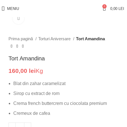
0
MENIU
0,00
LEI
Click pentru a mări
Prima pagină
Torturi Aniversare
Tort Amandina
Tort Amandina
160,00
lei
Kg
Blat din zahar caramelizat
Sirop cu extract de rom
Crema french buttercrem cu ciocolata premium
Cremeux de cafea