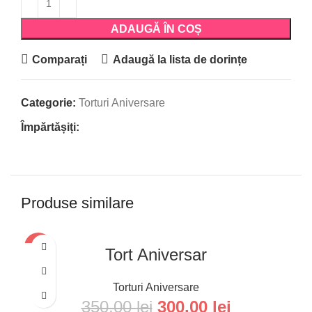
ADAUGĂ ÎN COȘ
Comparați
Adaugă la lista de dorințe
Categorie:
Torturi Aniversare
Împărtășiți:
Produse similare
-14%
Tort Aniversar
Torturi Aniversare
350,00
lei
300,00
lei